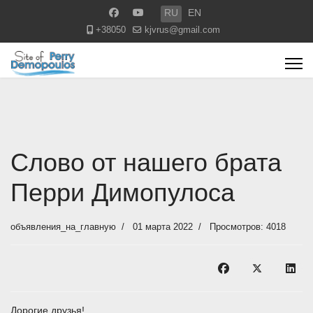
Выберите язык
RU
EN
+38050
kjvrus@gmail.com
Cлово от нашего брата
Перри Димопулоса
объявления_на_главную
01 марта 2022
Просмотров: 4018
Дорогие друзья!