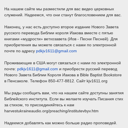
На нашем сайте мы разместили для вас видео церковных
служений. Надеемся, что они станут благословением для вас.
Наконец, у нас есть доступно второе издание Нового Завета
русского перевода Библии короля Иакова вместе с пятью
книгами «мудрости» ветхозавета (Иов - Песни Песней). Для
приобретения вы можете связаться с нами по электронной
почте по адресу
pdkjv1611@gmail.com
Проживающие в США могут связаться с нами по электронной
почте:
pdkjv1611@gmail.com
и приобрести русский перевод
Нового Завета Библии Короля Иакова в Bible Baptist Bookstore
в Пенсаколе. Телефон 850-477-8812. Сайт kjv1611.org
Мы рады сообщить вам, что на нашем сайте доступны занятия
Библейского института. Если вы желаете изучать Писания стих
за стихом, то присоединяйтесь к нам
harvestukraineaudio.org/preaching/institutevbyv.htm
Надеемся добавлять как можно больше радио проповедей.