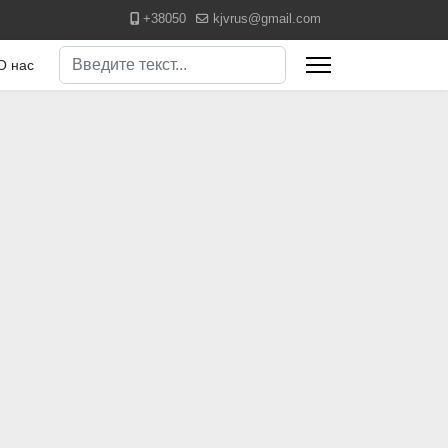
+38050
kjvrus@gmail.com
Поиск
О нас