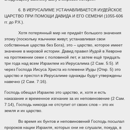
6. В ИЕРУСАЛИМЕ УСТАНАВЛИВАЕТСЯ ИУДЕЙСКОЕ
ЦАРСТВО ПРИ ПОМОЩИ ДАВИДА И ЕГО СЕМЕНИ (1055-606
гг. до Р.Х.).
Хотя потерянный мир не придаёт большого значения
этому (поскольку язычники живут, устанавливая свои
собственные царства без Бога), это – царство, которое имеет
значение в мировой истории. Давид правил Иудой в Хевроне
на протяжении семи с половиной лет, и затем ещё тридцать
три года над всем Израилем из Иерусалима (2 Сам. 5:5). И
через Господа Иисуса Христа из племени Иуды (Откр. 5) это
царство и престол в Иерусалиме однажды будут утверждены
навечно (2 Сам. 7:16).
Господь обещал Израилю это царство, и, хотя и есть
наказание и временное изгнание за их неповиновение (2 Сам.
7:14), Господь никогда не отступит от своих слов – это их
земля и их царство.
Во время их бунтов и неповиновений Господь посылал
пророков нации Израиля, которых они не слушали, покуда, в