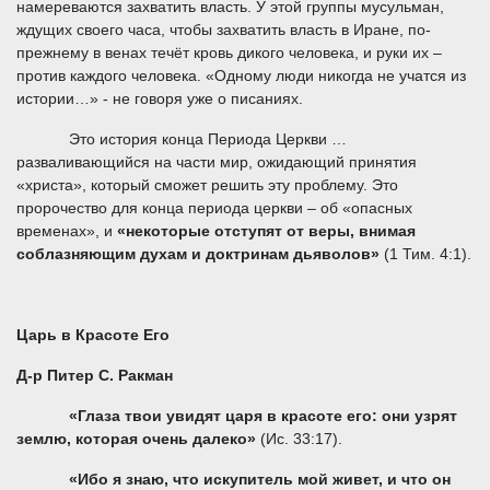
намереваются захватить власть. У этой группы мусульман,
ждущих своего часа, чтобы захватить власть в Иране, по-
прежнему в венах течёт кровь дикого человека, и руки их –
против каждого человека. «Одному люди никогда не учатся из
истории…» - не говоря уже о писаниях.
Это история конца Периода Церкви …
разваливающийся на части мир, ожидающий принятия
«христа», который сможет решить эту проблему. Это
пророчество для конца периода церкви – об «опасных
временах», и
«некоторые отступят от веры, внимая
соблазняющим духам и доктринам дьяволов»
(1 Тим. 4:1).
Царь в Красоте Его
Д-р Питер С. Ракман
«Глаза твои увидят царя в красоте его: они узрят
землю, которая очень далеко»
(Ис. 33:17).
«Ибо я знаю, что искупитель мой живет, и что он