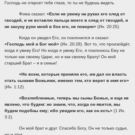
Господь не откроет тебе глаза, то ты не будешь видеть.
Фома сказал:
«
Если не увижу на руках его след от
гвоздей, и не вставлю пальца моего в след от гвоздей, и
не засуну руки моей в бок его, не поверю»
(Ин. 20:25).
Когда он увидел Его, он поклонился и сказал:
«Господь мой и Бог мой»
(Ин. 20:28). Вот то, что произойдёт,
когда я увижу Его! Но когда я увижу Его, я поклонюсь Ему не
только как своему Царю, но и как своему Брату! Он мой
старший Брат – я в семье!
«Но всем, которые приняли его, им дал он власть
стать сынами Божьими, именно тем, кто верит в имя его»
(Ин. 1:12).
«Возлюбленные, теперь мы сыны Божьи, и еще не
явлено, что будем: но знаем, что, когда он явится, мы
будем подобны ему; ибо увидим его, как он есть»
(1 Ин.
3:2).
Он мой брат и друг. Спасибо Богу, Он не только судья,
но и друг.