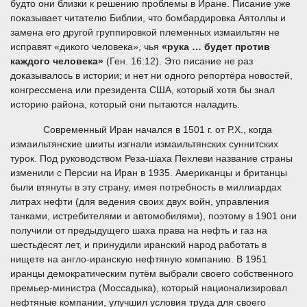
будто они близки к решению проблемы в Иране. Писание уже
показывает читателю Библии, что бомбардировка Аятоллы и
замена его другой группировкой племенных измаильтян не
исправят «дикого человека», чья
«рука … будет против
каждого человека»
(Ген. 16:12). Это писание не раз
доказывалось в истории; и нет ни одного репортёра новостей,
конгрессмена или президента США, который хотя бы знал
историю района, который они пытаются наладить.
Современный Иран начался в 1501 г. от Р.Х., когда
измаильтянские шииты изгнали измаильтянских суннитских
турок. Под руководством Реза-шаха Пехлеви название страны
изменили с Персии на Иран в 1935. Американцы и британцы
были втянуты в эту страну, имея потребность в миллиардах
литрах нефти (для ведения своих двух войн, управления
танками, истребителями и автомобилями), поэтому в 1901 они
получили от предыдущего шаха права на нефть и газ на
шестьдесят лет, и принудили иранский народ работать в
нищете на англо-иранскую нефтяную компанию. В 1951
иранцы демократическим путём выбрали своего собственного
премьер-министра (Моссадыка), который национализировал
нефтяные компании, улучшил условия труда для своего