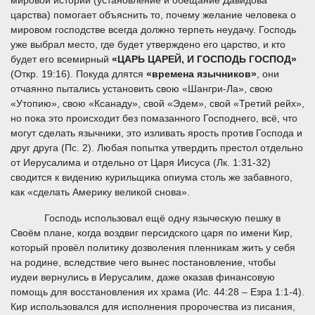
мировой истории (установление и обещание Давидова
царства) помогает объяснить то, почему желание человека о
мировом господстве всегда должно терпеть неудачу. Господь
уже выбрал место, где будет утверждено его царство, и кто
будет его всемирный
«ЦАРЬ ЦАРЕЙ, И ГОСПОДЬ ГОСПОД»
(Откр. 19:16). Покуда длятся
«времена язычников»
, они
отчаянно пытались установить свою «Шангри-Ла», свою
«Утопию», свою «Ксанаду», свой «Эдем», свой «Третий рейх»,
но пока это происходит без помазанного Господнего, всё, что
могут сделать язычники, это изливать ярость против Господа и
друг друга (Пс. 2). Любая попытка утвердить престол отдельно
от Иерусалима и отдельно от Царя Иисуса (Лк. 1:31-32)
сводится к видению курильщика опиума столь же забавного,
как «сделать Америку великой снова».
Господь использовал ещё одну языческую пешку в
Своём плане, когда воздвиг персидского царя по имени Кир,
который провёл политику дозволения пленникам жить у себя
на родине, вследствие чего вынес постановление, чтобы
иудеи вернулись в Иерусалим, даже оказав финансовую
помощь для восстановления их храма (Ис. 44:28 – Езра 1:1-4).
Кир использовался для исполнения пророчества из писания,