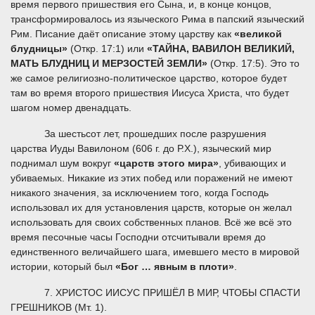
время первого пришествия его Сына, и, в конце концов,
трансформировалось из языческого Рима в папский языческий
Рим. Писание даёт описание этому царству как
«великой
блудницы»
(Откр. 17:1) или
«ТАЙНА, ВАВИЛОН ВЕЛИКИЙ,
МАТЬ БЛУДНИЦ И МЕРЗОСТЕЙ ЗЕМЛИ»
(Откр. 17:5). Это то
же самое религиозно-политическое царство, которое будет
там во время второго пришествия Иисуса Христа, что будет
шагом номер двенадцать.
За шестьсот лет, прошедших после разрушения
царства Иуды Вавилоном (606 г. до Р.Х.), языческий мир
поднимал шум вокруг
«царств этого мира»
, убивающих и
убиваемых. Никакие из этих побед или поражений не имеют
никакого значения, за исключением того, когда Господь
использовал их для установления царств, которые он желал
использовать для своих собственных планов. Всё же всё это
время песочные часы Господни отсчитывали время до
единственного величайшего шага, имевшего место в мировой
истории, который был
«Бог … явным в плоти»
.
7. ХРИСТОС ИИСУС ПРИШЁЛ В МИР, ЧТОБЫ СПАСТИ
ГРЕШНИКОВ (Мт. 1).