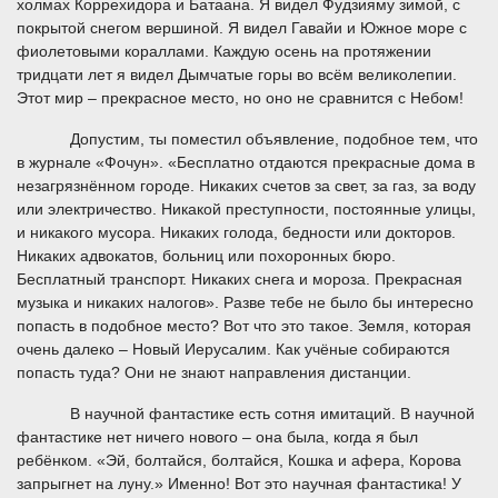
холмах Коррехидора и Батаана. Я видел Фудзияму зимой, с
покрытой снегом вершиной. Я видел Гавайи и Южное море с
фиолетовыми кораллами. Каждую осень на протяжении
тридцати лет я видел Дымчатые горы во всём великолепии.
Этот мир – прекрасное место, но оно не сравнится с Небом!
Допустим, ты поместил объявление, подобное тем, что
в журнале «Фочун». «Бесплатно отдаются прекрасные дома в
незагрязнённом городе. Никаких счетов за свет, за газ, за воду
или электричество. Никакой преступности, постоянные улицы,
и никакого мусора. Никаких голода, бедности или докторов.
Никаких адвокатов, больниц или похоронных бюро.
Бесплатный транспорт. Никаких снега и мороза. Прекрасная
музыка и никаких налогов». Разве тебе не было бы интересно
попасть в подобное место? Вот что это такое. Земля, которая
очень далеко – Новый Иерусалим. Как учёные собираются
попасть туда? Они не знают направления дистанции.
В научной фантастике есть сотня имитаций. В научной
фантастике нет ничего нового – она была, когда я был
ребёнком. «Эй, болтайся, болтайся, Кошка и афера, Корова
запрыгнет на луну.» Именно! Вот это научная фантастика! У