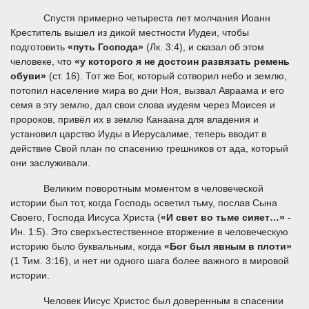
Спустя примерно четыреста лет молчания Иоанн
Креститель вышел из дикой местности Иудеи, чтобы
подготовить
«путь Господа»
(Лк. 3:4), и сказал об этом
человеке, что
«у которого я не достоин развязать ремень
обуви»
(ст. 16). Тот же Бог, который сотворил небо и землю,
потопил население мира во дни Ноя, вызвал Авраама и его
семя в эту землю, дал свои слова иудеям через Моисея и
пророков, привёл их в землю Канаана для владения и
установил царство Иуды в Иерусалиме, теперь вводит в
действие Свой план по спасению грешников от ада, который
они заслуживали.
Великим поворотным моментом в человеческой
истории был тот, когда Господь осветил тьму, послав Сына
Своего, Господа Иисуса Христа (
«И свет во тьме сияет…»
-
Ин. 1:5). Это сверхъестественное вторжение в человеческую
историю было буквальным, когда
«Бог был явным в плоти»
(1 Тим. 3:16), и нет ни одного шага более важного в мировой
истории.
Человек Иисус Христос был доверенным в спасении