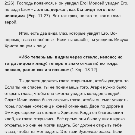
2:26). Господь появился, и он увидел Его! Моисей увидел Его,
не видя Его»
«…он выдержал, как бы видя того, кто
невидим»
(Евр. 11:27). Вот так трюк, но это то, как он жил
верой.
Итак, есть два вида глаз, которые увидят Его. Во-
первых, глаза спасённых. Если ты спасён, ты увидишь Иисуса
Христа лицом к лицу.
«
Ибо теперь мы видим через стекло, неясно; но
тогда лицом к лицу: теперь я знаю отчасти; но тогда
познаю, равно как и я познан»
(1 Кор. 13:12).
Ты должен держать глаза открытыми, чтобы увидеть то.
Если ты не спасён, ты не понимаешь того. Агари нужно было
открыть глаза, чтобы она смогла увидеть колодец с водой.
Слуге Илии нужно было открыть глаза, чтобы он смог увидеть
горы, полные колесниц и коней огненных. Двое по дороге в
Эммаус сидели за столом с Христом. Когда он благословил
хлеб, их глаза открылись. Всё время они были у них широко
открыты, но они не могли видеть. Бог должен открыть тебе
глаза, чтобы ты мог видеть. Это твои
духовные глаза.
Если