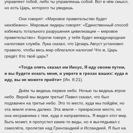
управляет тобой, либо ты управляешь собой. Вот в чём смысл,
но есть Царь, которого ты увидишь.
Они говорят: «Мировое правительство будет
неизбежно». Мировые лидеры говорят: «Единственный способ
избежать тотального разрушения цивилизации – мировое
правительство». Короче говоря, у тебя будет международная
налоговая служба. Лука сказал, что Цезарь Август установил
правило, чтобы весь мир облагался налогом! Что ж, Царь
грядёт. Кто твой царь?
«Тогда опять сказал им Иисус, Я иду своим путем,
и вы будете искать меня, и умрете в грехах ваших: куда я
иду, вы не можете прийти»
(Ин. 8:21).
Днём ты видишь первое небо. Ночью ты видишь втрое
небо. Верой мы видим третье! Павел сказал, что был
подхвачен на третье небо. Это то место, куда мы пойдём; но
эта земля очень далеко. Эта земля – прекрасное место, но
она несравнима с тем, куда я направляюсь. Я видел этот мир.
Быть может, я пропустил какие-то виды, но я выглядывал с
самолёта, пролетая над Гренландией и Исландией. Я был на