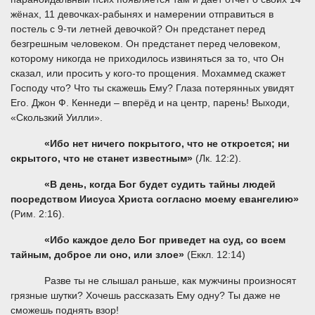
жёнах, 11 девочках-рабынях и намерении отправиться в
постель с 9-ти летней девочкой? Он предстанет перед
безгрешным человеком. Он предстанет перед человеком,
которому никогда не приходилось извиняться за то, что Он
сказал, или просить у кого-то прощения. Мохаммед скажет
Господу что? Что ты скажешь Ему? Глаза потерянных увидят
Его. Джон Ф. Кеннеди – вперёд и на центр, парень! Выходи,
«Скользкий Уилли».
«Ибо нет ничего покрытого, что не откроется; ни
скрытого, что не станет известным»
(Лк. 12:2).
«В день, когда Бог будет судить тайны людей
посредством Иисуса Христа согласно моему евангелию»
(Рим. 2:16).
«Ибо каждое дело Бог приведет на суд, со всем
тайным, доброе ли оно, или злое»
(Еккл. 12:14)
Разве ты не слышал раньше, как мужчины произносят
грязные шутки? Хочешь рассказать Ему одну? Ты даже не
сможешь поднять взор!