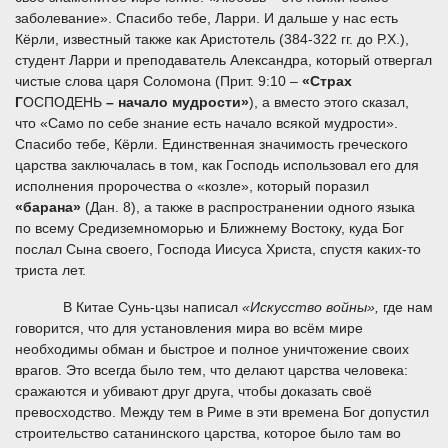
заболевание». Спасибо тебе, Ларри. И дальше у нас есть
Кёрли, известный также как Аристотель (384-322 гг. до Р.Х.),
студент Ларри и преподаватель Александра, который отвергал
чистые слова царя Соломона (Прит. 9:10 –
«Страх
Г
ОСПОДЕНЬ
– начало мудрости»
), а вместо этого сказал,
что «Само по себе знание есть начало всякой мудрости».
Спасибо тебе, Кёрли. Единственная значимость греческого
царства заключалась в том, как Господь использовал его для
исполнения пророчества о «козле», который поразил
«барана»
(Дан. 8), а также в распространении одного языка
по всему Средиземноморью и Ближнему Востоку, куда Бог
послал Сына своего, Господа Иисуса Христа, спустя каких-то
триста лет.
В Китае Сунь-цзы написал
«Искусство войны»,
где нам
говорится, что для установления мира во всём мире
необходимы обман и быстрое и полное уничтожение своих
врагов. Это всегда было тем, что делают царства человека:
сражаются и убивают друг друга, чтобы доказать своё
превосходство. Между тем в Риме в эти времена Бог допустил
строительство сатанинского царства, которое было там во