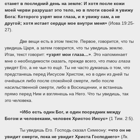
станет в последний день на земле: И хотя после кожи
моей черви разрушат это тело, но в плоти своей я увижу
Бога: Которого узрят мои глаза, и я увижу сам, а не
другой; хотя истает сердце мое внутри меня»
(Иова 19:25-
27).
Две вещи есть в этом тексте. Первое, говорится, что ты
увидишь Царя, а затем говорится, что ты увидишь землю.
Итак, текст говорит:
«узрят мои глаза…»
. Это напоминает
мне о необходимости сказать, прежде всего, что
твои глаза
увидят Его, а не чьи-то ещё. Ты не часто думаешь о том, что
предстанешь перед Иисусом Христом, но в один из дней ты
очнёшься либо после спокойной смерти, либо после
насильственной смерти, либо в Восхищении, и встанешь
прямо перед Ним и взглянешь на Него. Что ты увидишь, так
это человека.
«Ибо есть один Бог, и один посредник между
Богом и человеками, человек Христос Иисус»
(1 Тим. 2:5).
Ты увидишь Его. Господь сказал Симеону:
«что он не
увидит смерти, пока не увидит Христа Господнего»
(Лк.