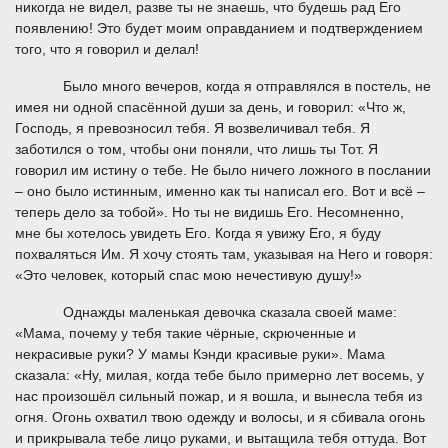
никогда не видел, разве ты не знаешь, что будешь рад Его
появлению! Это будет моим оправданием и подтверждением
того, что я говорил и делал!
Было много вечеров, когда я отправлялся в постель, не
имея ни одной спасённой души за день, и говорил: «Что ж,
Господь, я превозносил тебя. Я возвеличивал тебя. Я
заботился о том, чтобы они поняли, что лишь ты Тот. Я
говорил им истину о тебе. Не было ничего ложного в послании
– оно было истинным, именно как ты написал его. Вот и всё –
теперь дело за тобой». Но ты не видишь Его. Несомненно,
мне бы хотелось увидеть Его. Когда я увижу Его, я буду
похваляться Им. Я хочу стоять там, указывая на Него и говоря:
«Это человек, который спас мою нечестивую душу!»
Однажды маленькая девочка сказала своей маме:
«Мама, почему у тебя такие чёрные, скрюченные и
некрасивые руки? У мамы Кэнди красивые руки». Мама
сказала: «Ну, милая, когда тебе было примерно лет восемь, у
нас произошёл сильный пожар, и я вошла, и вынесла тебя из
огня. Огонь охватил твою одежду и волосы, и я сбивала огонь
и прикрывала тебе лицо руками, и вытащила тебя оттуда. Вот