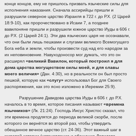
конце концов, ему не пришлось призвать языческие силы для
исполнения наказания. Сначала ассирийцы пришли и
разрушили северное царство Израиля в 722 г. до Р.Х. (2 Царей
18:9-10), как пророчествовано в Исаии 7, а позднее
вавилоняне пришли и разрушили южное царство Иуды в 606 г.
до Р.Х. (2 Царей 24:1). Эти два языческих царя не осознавали,
что они были лишь пешками и слугами великого Всемогущего
Бога неба и земли, чтобы произвести суд над его народом за
их неповиновение. Навуходоносор мог думать, что это он
расширял
«великий Вавилон, который построил я для
дома царства могуществом силы моей, и для славы
моего величия»
(Дан. 4:30), но в реальности он был просто
пешкой, которую как
«слугу»
использовал Бог для Своего
распоряжения, как это ясно изложено в Иеремии 25:9).
Разрушение Давидова царства Иуды в 606 г. до Р.Х.
началось в то время, которое писания называют
«времена
язычников»
(Лк. 21:24). Господь Иисус Христос сказал, что
эти времена продлятся до периода великой скорби, после
которого он вернётся во второй раз, чтобы утвердить
обещанное вечное царство (ст. 24-36). Этот важный шаг в