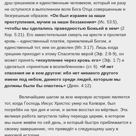
душ грешников и единственным человеком, который ни разу
не оступился в выполнении воли Бога Отца совершенным и
безгрешным образом.
«Он был изранен за наши
преступления, мучим за наши беззакония»
(Ис. 53:5),
«чтобы мы сделались праведностью Божьей в нем»
(2
Кор. 5:21). Его заместительная смерть на кресте и пролитая
кровь – единственный платёж, приемлемый Богом, и
единственный тот, кем он доволен (Мт. 3:17). Лишь когда
грешник приходит к этому Спасителю верой (Эф. 2:8-9), он
может принять
«искупление через кровь его»
(Эф. 1:7) и
сделаться «принятым в возлюбленном» (ст. 6).
«
И нет
спасения ни в ком другом: ибо нет никакого другого
имени под небом, данного среди людей, которым мы
должны были бы спастись»
(Деян. 4:12).
Величайшим шагом за всю мировую историю является
тот, когда Господь Иисус Христос умер на Кэлвэри, был
погребён на три дня и ночи, и затем восстал из мёртвых. Эта
великая работа запустила тайну периода церкви, в котором
мы ныне живём по сей день, и который быстро приближается к
своему завершению, что приведёт к следующему шагу в
мировой истории.