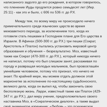
написанного задолго до его рождения, в котором говорилось,
что пленение Иуды продлится ровно семьдесят лет (Иер.
25:11) - как это и было, с 606 по 536 гг. до Р.Х.
Между тем, по всему миру не происходило ничего
примечательного среди языческих царств во время
межзаветного периода, за исключением того, когда их
готовили стать пешками в Господнем плане для Его царства в
Израиле. В Афинах (500-300 гг. до Р.Х.) три пешки (Сократ,
Аристотель и Платон) пытались установить мировой центр
образования и обучения – безрезультатно. Моэ, известный
также как Сократ (470-300 гг. до Р.Х.), который никогда ничего
не написал, потому что был слишком занят, расхаживая по
городу и развращая молодых мальчиков, был провозглашён
умнейшим человеком, потому что признал, что ничего не
знает. По крайней мере, мы можем отдать должное этой
марионетке за исполнение по-настоящему судьбоносного,
великого дела, когда он выпил яд, чтобы закончить свою
бесполезную жизнь. Ларри, известный также как Платон (429-
347 гг. до Р.Х.), дал миру учение, предположительно своего
наставника Моэ, в «Сократическом диалоге», а также выдал
своё знаменитое изречение: «Любовь – это психическое