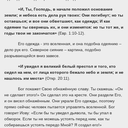
«И, Ты, Господь, в начале положил основание
земли; и небеса есть дела рук твоих: Они погибнут; но ты
остаешься; и все они обветшают, как одежда; И как
одеяние ты свернешь их, и они изменятся: но ты тот же, и
годы твои не закончатся»
(Евр. 1:10-12).
Его одежда - это вселенная, и она подобна одеянию –
дело рук его. Северное сияние – картина, подобно
разрывающейся вниз завесе.
«И увидел я великий белый престол и того, кто
сидел на нем, от лица которого бежало небо и земля; и не
нашлось им места»
(Откр. 20:11).
Бог покажет Свою обнажённую славу. Ты скажешь: «Он
не сделает этого!» Он сделал это на кресте. Они раздели Его,
и он висел обнажённым. Они украли Его одежды, поэтому
прямо сейчас человек пытается управлять вселенной. Бог
говорит Иову: «Если бы ты увидел дьявола, ты бы упал в
обморок. Если ты не можешь устоять перед ним, как ты
собираешься устоять передо Мной? Я создал его!»