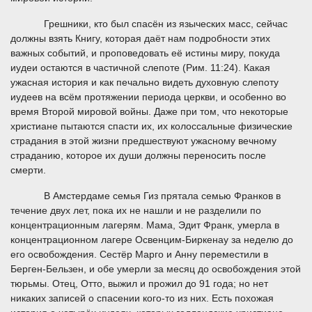
Грешники, кто был спасён из языческих масс, сейчас
должны взять Книгу, которая даёт нам подробности этих
важных событий, и проповедовать её истины миру, покуда
иудеи остаются в частичной слепоте (Рим. 11:24). Какая
ужасная история и как печально видеть духовную слепоту
иудеев на всём протяжении периода церкви, и особенно во
время Второй мировой войны. Даже при том, что некоторые
христиане пытаются спасти их, их колоссальные физические
страдания в этой жизни предшествуют ужасному вечному
страданию, которое их души должны переносить после
смерти.
В Амстердаме семья Гиз прятала семью Франков в
течение двух лет, пока их не нашли и не разделили по
концентрационным лагерям. Мама, Эдит Франк, умерла в
концентрационном лагере Освенцим-Биркенау за неделю до
его освобождения. Сестёр Марго и Анну переместили в
Берген-Бельзен, и обе умерли за месяц до освобождения этой
тюрьмы. Отец, Отто, выжил и прожил до 91 года; но нет
никаких записей о спасении кого-то из них. Есть похожая