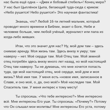
нас была ещё одна – «Джек и бобовый стебель»! Конец мира?
У нас был Цыплёнок Цыпа, бегающий туда-сюда с криком:
«Небо рушится! Небо рушится!» Это научная фантастика!
Знаешь, что? Любой 16-ти летний мальчик, который
проводит много времени в Библии, знает о Боге, Небе и
человеке больше, чем любой учёный, журналист или папа из
когда-либо живших.
Итак, что это значит для нас? Ну, мой дом там – здесь
снимаю аренду. Моя жизнь там. Здесь внизу я умру; там
наверху – нет. Моё сердце там. Мой Отец там. Мой земной
отец погребён здесь внизу много лет назад, но мой настоящий
Отец там наверху. Ты не думаешь, что мне хочется попасть
туда, где мой настоящий отец, моё сердце, мой дом и моя
жизнь? Моё имя там. У меня есть «новое имя, записанное в
Славе, и оно моё, о, да, оно моё!» Моё наследие там. Мой
Спаситель там. У меня интерес к тому месту!
Ты спросишь: «Что тебе интересно?» Мне интересно
всё. Мне интересны Его уши. Ты спросишь: «Почему?» Потому
что Он слышал мои молитвы! Мне интересны Его уста, потому