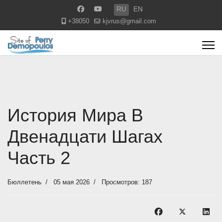
Выберите язык
RU
EN
+38050
kjvrus@gmail.com
История Мира В
Двенадцати Шагах
Часть 2
Бюллетень
05 мая 2026
Просмотров: 187