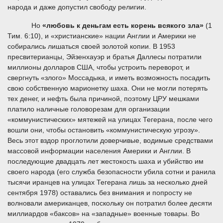
народа и даже допустил свободу религии.
Но
«
любовь к деньгам есть корень всякого зла»
(1
Тим. 6:10), и «христианские» нации Англии и Америки не
собирались лишаться своей золотой копии. В 1953
пресвитерианцы, Эйзенхауэр и братья Даллесы потратили
миллионы долларов США, чтобы устроить переворот, и
свергнуть «злого» Моссадыка, и иметь возможность посадить
свою собственную марионетку шаха. Они не могли потерять
тех денег, и нефть была причиной, поэтому ЦРУ мешками
платило наличные головорезам для организации
«коммунистических» мятежей на улицах Тегерана, после чего
вошли они, чтобы остановить «коммунистическую угрозу».
Весь этот вздор проглотили доверчивые, водимые средствами
массовой информации населения Америки и Англии. В
последующие двадцать лет жестокость шаха и убийство им
своего народа (его служба безопасности убила сотни и ранила
тысячи иранцев на улицах Тегерана лишь за несколько дней
сентября 1978) оставались без внимания и попросту не
волновали американцев, поскольку он потратил более десяти
миллиардов «баксов» на «западные» военные товары. Во