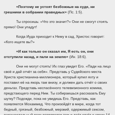
«Поэтому не устоят безбожные на суде, ни
грешники в собрании праведных»
(Пс. 1:5).
Ты спросишь: «Что это значит?» Они не смогут стоять
прямо! Они упадут!
Когда Иуда приходит к Нему в сад, Христос говорит:
«Кого ищете вы?»
«И как только он сказал им, Я есть он, они
отступили назад, и пали на землю»
(Ин. 18:6).
Они не могут стоять! Их глаз увидит Его. «Пади на лицо
своё и дай отчёт за себя». Представь у Судейского места
Христа христианина-миллионера, который купил яхту и
поставил её на якорь там внизу, и должен дать отчёт о своих
деньгах. Представь неспасённого телевизионного комика,
предстающего перед Ним. Ты собираешься рассказать Ему
шутку? Подожди, пока не увидишь Его. Представь, как
появляется Мохаммед. Что произойдёт в мире, когда тот
бедный, грязный, безбожный, мерзкий, одержимый сексом,
параноидальный псих появляется там и даёт отчёт о своих 14