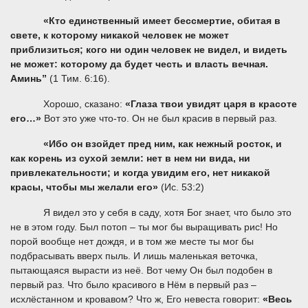
«Кто единственный имеет бессмертие, обитая в
свете, к которому никакой человек не может
приблизиться; кого ни один человек не видел, и видеть
не может: которому да будет честь и власть вечная.
Аминь”
(1 Тим. 6:16).
Хорошо, сказано:
«Глаза твои увидят царя в красоте
его…»
Вот это уже что-то. Он не был красив в первый раз.
«Ибо он взойдет пред ним, как нежный росток, и
как корень из сухой земли: нет в нем ни вида, ни
привлекательности; и когда увидим его, нет никакой
красы, чтобы мы желали его»
(Ис. 53:2)
Я видел это у себя в саду, хотя Бог знает, что было это
не в этом году. Был потоп – ты мог бы выращивать рис! Но
порой вообще нет дождя, и в том же месте ты мог бы
подбрасывать вверх пыль. И лишь маленькая веточка,
пытающаяся вырасти из неё. Вот чему Он был подобен в
первый раз. Что было красивого в Нём в первый раз –
исхлёстанном и кровавом? Что ж, Его невеста говорит:
«Весь