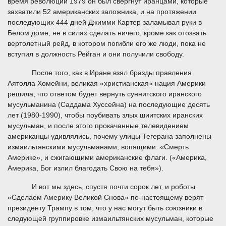
время революции 1979 он был свергнут иранцами, которые
захватили 52 американских заложника, и на протяжении
последующих 444 дней Джимми Картер заламывал руки в
Белом доме, не в силах сделать ничего, кроме как отозвать
вертолетный рейд, в котором погибли его же люди, пока не
вступил в должность Рейган и они получили свободу.
После того, как в Иране взял бразды правления
Аятолла Хомейни, великая «христианская» нация Америки
решила, что ответом будет вернуть суннитского иранского
мусульманина (Саддама Хуссейна) на последующие десять
лет (1980-1990), чтобы поубивать злых шиитских иранских
мусульман, и после этого прокачанные телевидением
американцы удивлялись, почему улицы Тегерана заполнены
измаильтянскими мусульманами, вопящими: «Смерть
Америке», и сжигающими американские флаги. («Америка,
Америка, Бог излил благодать Свою на тебя»).
И вот мы здесь, спустя почти сорок лет, и роботы
«Сделаем Америку Великой Снова» по-настоящему верят
президенту Трампу в том, что у нас могут быть союзники в
следующей группировке измаильтянских мусульман, которые