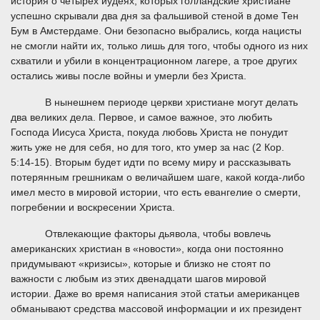
история о четырёх иудеях, которых голландские христиане
успешно скрывали два дня за фальшивой стеной в доме Тен
Бум в Амстердаме. Они безопасно выбрались, когда нацисты
не смогли найти их, только лишь для того, чтобы одного из них
схватили и убили в концентрационном лагере, а трое других
остались живы после войны и умерли без Христа.
В нынешнем периоде церкви христиане могут делать
два великих дела. Первое, и самое важное, это любить
Господа Иисуса Христа, покуда любовь Христа не понудит
жить уже не для себя, но для того, кто умер за нас (2 Кор.
5:14-15). Вторым будет идти по всему миру и рассказывать
потерянным грешникам о величайшем шаге, какой когда-либо
имел место в мировой истории, что есть евангелие о смерти,
погребении и воскресении Христа.
Отвлекающие факторы дьявола, чтобы вовлечь
американских христиан в «новости», когда они постоянно
придумывают «кризисы», которые и близко не стоят по
важности с любым из этих двенадцати шагов мировой
истории. Даже во время написания этой статьи американцев
обманывают средства массовой информации и их президент